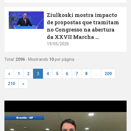
Ziulkoski mostra impacto
de propostas que tramitam
no Congresso na abertura
da XXVII Marcha ...
19/05/2026
Total:
2096
- Mostrando
10
por página
«
1
2
3
4
5
6
7
8
...
209
210
»
Youtube Video