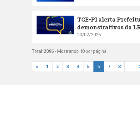
TCE-PI alerta Prefeit
demonstrativos da LRF
20/02/2026
Total:
2096
- Mostrando
10
por página
«
1
2
3
4
5
6
7
8
...