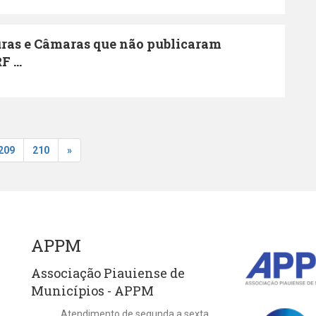
uras e Câmaras que não publicaram
 ...
209
210
»
APPM
Associação Piauiense de
Municípios - APPM
Atendimento de segunda a sexta