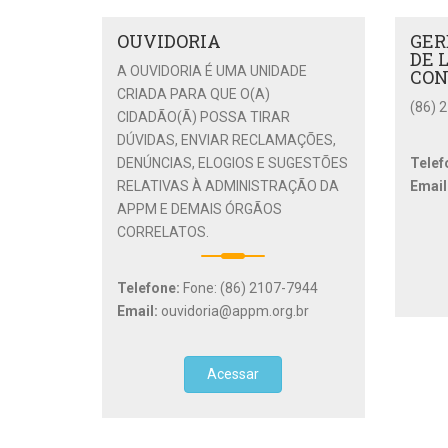
OUVIDORIA
GER
DE 
A OUVIDORIA É UMA UNIDADE
CON
CRIADA PARA QUE O(A)
(86) 
CIDADÃO(Ã) POSSA TIRAR
DÚVIDAS, ENVIAR RECLAMAÇÕES,
DENÚNCIAS, ELOGIOS E SUGESTÕES
Telef
RELATIVAS À ADMINISTRAÇÃO DA
Email
APPM E DEMAIS ÓRGÃOS
CORRELATOS.
Telefone:
Fone: (86) 2107-7944
Email:
ouvidoria@appm.org.br
Acessar