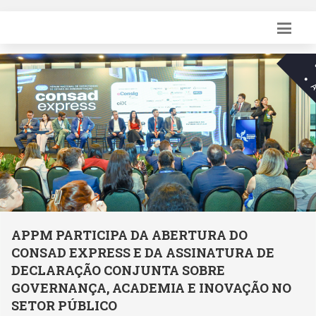
06
AGO
A DO
APPM institui Comissão de
TURA DE
Acompanhamento da Municipa
E
Política de Promoção da Iguald
OVAÇÃO NO
Povos Originários