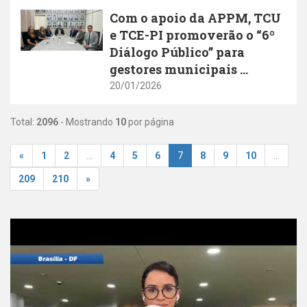
Com o apoio da APPM, TCU
e TCE-PI promoverão o “6º
Diálogo Público” para
gestores municipais ...
20/01/2026
Total:
2096
- Mostrando
10
por página
«
1
2
...
4
5
6
7
8
9
10
...
209
210
»
Youtube Video