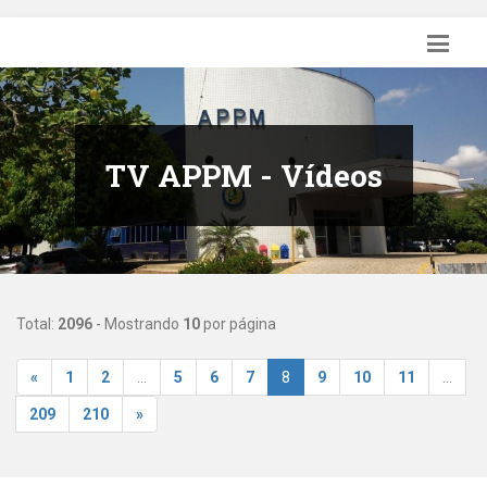
TV APPM - Vídeos
Total:
2096
- Mostrando
10
por página
«
1
2
...
5
6
7
8
9
10
11
...
209
210
»