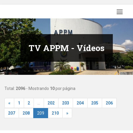
TV APPM - Vídeos
Total:
2096
- Mostrando
10
por página
«
1
2
...
202
203
204
205
206
207
208
209
210
»