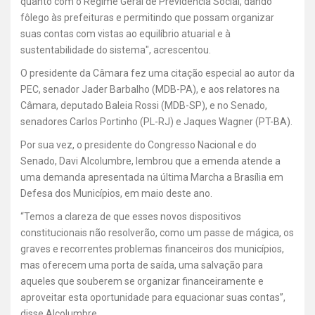
quanto com o Regime Geral de Previdência Social, dando
fôlego às prefeituras e permitindo que possam organizar
suas contas com vistas ao equilíbrio atuarial e à
sustentabilidade do sistema", acrescentou.
O presidente da Câmara fez uma citação especial ao autor da
PEC, senador Jader Barbalho (MDB-PA), e aos relatores na
Câmara, deputado Baleia Rossi (MDB-SP), e no Senado,
senadores Carlos Portinho (PL-RJ) e Jaques Wagner (PT-BA).
Por sua vez, o presidente do Congresso Nacional e do
Senado, Davi Alcolumbre, lembrou que a emenda atende a
uma demanda apresentada na última Marcha a Brasília em
Defesa dos Municípios, em maio deste ano.
“Temos a clareza de que esses novos dispositivos
constitucionais não resolverão, como um passe de mágica, os
graves e recorrentes problemas financeiros dos municípios,
mas oferecem uma porta de saída, uma salvação para
aqueles que souberem se organizar financeiramente e
aproveitar esta oportunidade para equacionar suas contas”,
disse Alcolumbre.