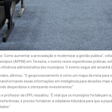
: Como aumentar a arrecadação e modernizar a gestão pública", voltad
icípios (APPM) em Teresina, o evento reúne experiências práticas, solu
a eficiência administrativa dos municípios. O evento segue até amanhã (
nário, afirmou: "O geoprocessamento é como um mapa da mina para os ge
transformando essas informações em inteligência para decisões mais e
ando desperdícios e otimizando investimentos."
 professor da UFPI, ressaltou: "É vital que os municípios fortaleçam s
erências; é preciso fortalecer a cidadania tributária para que a popul
tados."