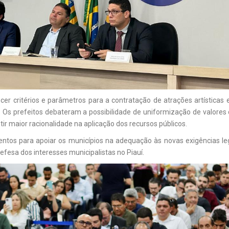
cer critérios e parâmetros para a contratação de atrações artística
o. Os prefeitos debateram a possibilidade de uniformização de valore
ir maior racionalidade na aplicação dos recursos públicos.
ntos para apoiar os municípios na adequação às novas exigências le
efesa dos interesses municipalistas no Piauí.