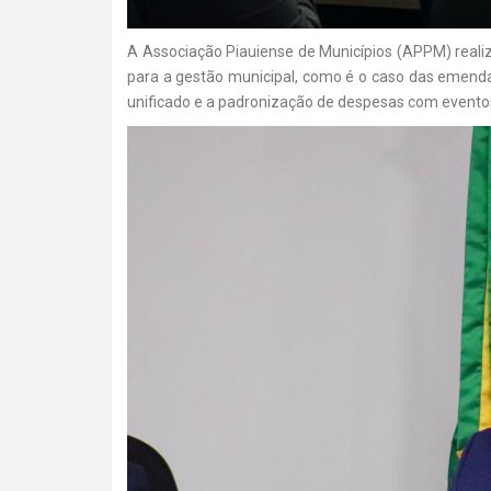
A Associação Piauiense de Municípios (APPM) realizo
para a gestão municipal, como é o caso das emendas 
unificado e a padronização de despesas com eventos