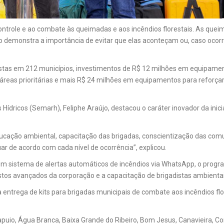
o controle e ao combate às queimadas e aos incêndios florestais. As qu
demonstra a importância de evitar que elas aconteçam ou, caso ocorr
tas em 212 municípios, investimentos de R$ 12 milhões em equipamento
áreas prioritárias e mais R$ 24 milhões em equipamentos para reforç
Hídricos (Semarh), Feliphe Araújo, destacou o caráter inovador da inic
cação ambiental, capacitação das brigadas, conscientização das comu
ar de acordo com cada nível de ocorrência”, explicou.
um sistema de alertas automáticos de incêndios via WhatsApp, o progr
stos avançados da corporação e a capacitação de brigadistas ambientai
a entrega de kits para brigadas municipais de combate aos incêndios fl
io, Água Branca, Baixa Grande do Ribeiro, Bom Jesus, Canavieira, Corr