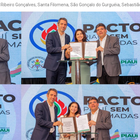
 Ribeiro Gonçalves, Santa Filomena, São Gonçalo do Gurguéia, Sebastião