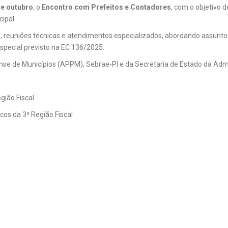
de outubro
, o
Encontro com Prefeitos e Contadores
, com o objetivo 
ipal.
s, reuniões técnicas e atendimentos especializados, abordando assuntos
Especial previsto na EC 136/2025.
nse de Municípios (APPM), Sebrae-PI e da Secretaria de Estado da Adm
ião Fiscal
os da 3ª Região Fiscal