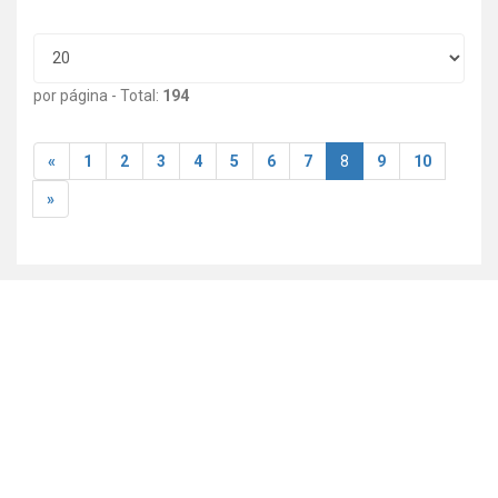
por página - Total:
194
«
1
2
3
4
5
6
7
8
9
10
»