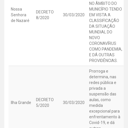
NO ÂMBITO DO
Nossa
MUNICÍPIO TENDO
DECRETO
Senhora
30/03/2020
EM VISTA A
8/2020
de Nazaré
CLASSIFICAÇÃO
DA SITUAÇÃO
MUNDIAL DO
NOVO
CORONAVÍRUS
COMO PANDEMIA,
E DÁ OUTRAS
PROVIDÊNCIAS.
Prorroga e
determina, nas
redes pública e
privada a
suspensão das
DECRETO
aulas, como
Ilha Grande
30/03/2020
5/2020
medida
excepcional para
enfrentamento à
Covid-19, e dá