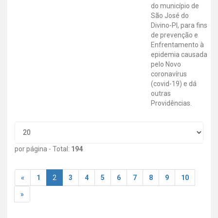
do município de
São José do
Divino-PI, para fins
de prevenção e
Enfrentamento à
epidemia causada
pelo Novo
coronavírus
(covid-19) e dá
outras
Providências.
por página - Total:
194
«
1
2
3
4
5
6
7
8
9
10
»