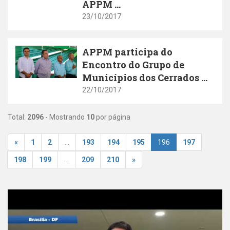
APPM ...
23/10/2017
APPM participa do
Encontro do Grupo de
Municípios dos Cerrados ...
22/10/2017
Total:
2096
- Mostrando
10
por página
«
1
2
...
193
194
195
196
197
198
199
...
209
210
»
Youtube Video