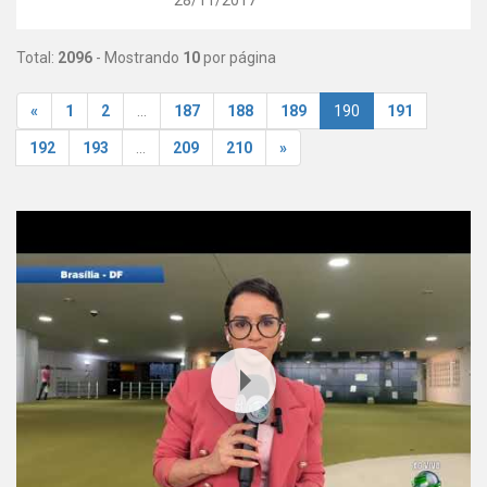
Total:
2096
- Mostrando
10
por página
«
1
2
...
187
188
189
190
191
192
193
...
209
210
»
Youtube Video